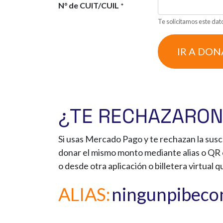
N° de CUIT/CUIL
*
Te solicitamos este dato
IR A DON
¿TE RECHAZARON
Si usas Mercado Pago y te rechazan la susc
donar el mismo monto mediante alias o QR 
o desde otra aplicación o billetera virtual qu
ALIAS:
ningunpibec